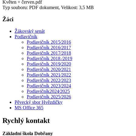
Květen + červen.pdf
Typ souboru: PDF dokument, Velikost: 3,5 MB
Žáci
Žákovský senát
Podlavičník
Podlavičník 2015⁄2016
Podlavičník 2016⁄2017
Podlavičník 2017⁄2018
Podlavičník 2018 ⁄2019
Podlavičník 2019⁄2020
Podlavičník 2020⁄2021
Podlavičník 2021⁄2022
Podlavičník 2022⁄2023
Podlavičník 2023⁄2024
Podlavičník2024⁄2025
Podlavičník 2025⁄2026
Pěvecký sbor Hvězdičky
MS Office 365
Rychlý kontakt
Základní škola Dobřany