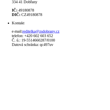
334 41 Dobřany
IČ:
49180878
DIČ:
CZ49180878
Kontakt
e-mail:
reditelka@zsdobrany.cz
telefon: +420 602 603 652
Č. ú.: 19-5514660287/0100
Datová schránka: qc497uv