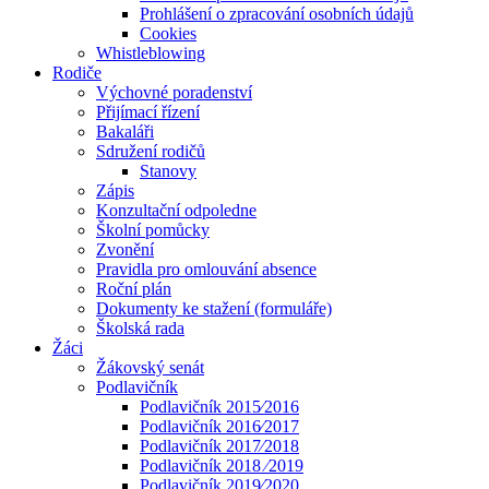
Prohlášení o zpracování osobních údajů
Cookies
Whistleblowing
Rodiče
Výchovné poradenství
Přijímací řízení
Bakaláři
Sdružení rodičů
Stanovy
Zápis
Konzultační odpoledne
Školní pomůcky
Zvonění
Pravidla pro omlouvání absence
Roční plán
Dokumenty ke stažení (formuláře)
Školská rada
Žáci
Žákovský senát
Podlavičník
Podlavičník 2015⁄2016
Podlavičník 2016⁄2017
Podlavičník 2017⁄2018
Podlavičník 2018 ⁄2019
Podlavičník 2019⁄2020