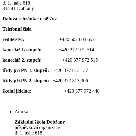
tř. 1. máje 618
334 41 Dobřany
Datová schránka
: qc497uv
Telefonní čísla
ředitelství:
+420 602 603 652
kancelář 1. stupeň:
+420 377 972 514
kancelář 2. stupeň:
+420 377 972 515
třídy při PN 1. stupeň:
+420 377 813 137
třídy při PN 2. stupeň:
+420 377 813 306
školní jídelna:
+420 377 972 448
Adresa
Základní škola Dobřany
příspěvková organizace
tř. 1. máje 618