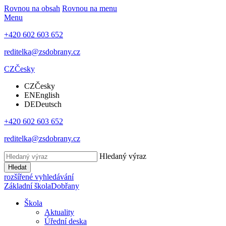
Rovnou na obsah
Rovnou na menu
Menu
+420 602 603 652
reditelka@zsdobrany.cz
CZ
Česky
CZ
Česky
EN
English
DE
Deutsch
+420 602 603 652
reditelka@zsdobrany.cz
Hledaný výraz
Hledat
rozšířené vyhledávání
Základní škola
Dobřany
Škola
Aktuality
Úřední deska