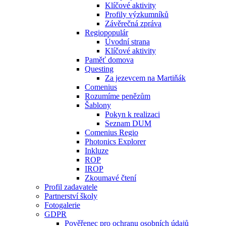
Klíčové aktivity
Profily výzkumníků
Závěrečná zpráva
Regiopopulár
Úvodní strana
Klíčové aktivity
Paměť domova
Questing
Za jezevcem na Martiňák
Comenius
Rozumíme penězům
Šablony
Pokyn k realizaci
Seznam DUM
Comenius Regio
Photonics Explorer
Inkluze
ROP
IROP
Zkoumavé čtení
Profil zadavatele
Partnerství školy
Fotogalerie
GDPR
Pověřenec pro ochranu osobních údajů