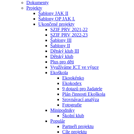
Dokumenty
Projekty
Šablony JAK II
Šablony OP JAK I.
Ukončené projekty
SZIF PRV 2021-22
SZIF PRV 2022-23
Šablony III
Šablony II
Dětský klub III
Dětský klub
Plus pro děti
Využíváme ICT ve výuce
Ekoškola
Ekookénko
Ekokodex
9 dotazů pro žadatele
Plán činnosti Ekoškola
Srovnávací analýza
Fotografie
Minipodniky
Školní klub
Populár
Partneři projektu
Cíle projektu