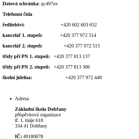
Datová schránka
: qc497uv
Telefonní čísla
ředitelství:
+420 602 603 652
kancelář 1. stupeň:
+420 377 972 514
kancelář 2. stupeň:
+420 377 972 515
třídy při PN 1. stupeň:
+420 377 813 137
třídy při PN 2. stupeň:
+420 377 813 306
školní jídelna:
+420 377 972 448
Adresa
Základní škola Dobřany
příspěvková organizace
tř. 1. máje 618
334 41 Dobřany
IČ:
49180878