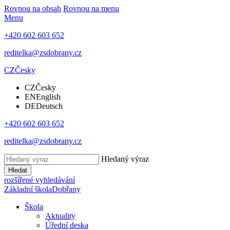
Rovnou na obsah
Rovnou na menu
Menu
+420 602 603 652
reditelka@zsdobrany.cz
CZ
Česky
CZ
Česky
EN
English
DE
Deutsch
+420 602 603 652
reditelka@zsdobrany.cz
Hledaný výraz
Hledat
rozšířené vyhledávání
Základní škola
Dobřany
Škola
Aktuality
Úřední deska