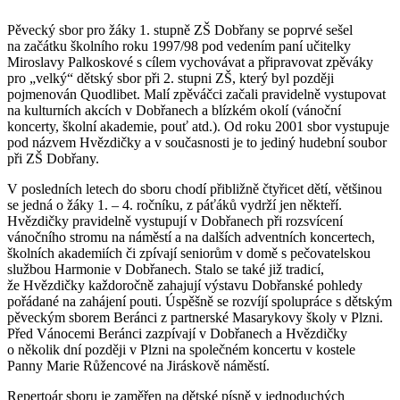
Pěvecký sbor pro žáky 1. stupně ZŠ Dobřany se poprvé sešel
na začátku školního roku 1997/98 pod vedením paní učitelky
Miroslavy Palkoskové s cílem vychovávat a připravovat zpěváky
pro „velký“ dětský sbor při 2. stupni ZŠ, který byl později
pojmenován Quodlibet. Malí zpěváčci začali pravidelně vystupovat
na kulturních akcích v Dobřanech a blízkém okolí (vánoční
koncerty, školní akademie, pouť atd.). Od roku 2001 sbor vystupuje
pod názvem Hvězdičky a v současnosti je to jediný hudební soubor
při ZŠ Dobřany.
V posledních letech do sboru chodí přibližně čtyřicet dětí, většinou
se jedná o žáky 1. – 4. ročníku, z páťáků vydrží jen někteří.
Hvězdičky pravidelně vystupují v Dobřanech při rozsvícení
vánočního stromu na náměstí a na dalších adventních koncertech,
školních akademiích či zpívají seniorům v domě s pečovatelskou
službou Harmonie v Dobřanech. Stalo se také již tradicí,
že Hvězdičky každoročně zahajují výstavu Dobřanské pohledy
pořádané na zahájení pouti. Úspěšně se rozvíjí spolupráce s dětským
pěveckým sborem Beránci z partnerské Masarykovy školy v Plzni.
Před Vánocemi Beránci zazpívají v Dobřanech a Hvězdičky
o několik dní později v Plzni na společném koncertu v kostele
Panny Marie Růžencové na Jiráskově náměstí.
Repertoár sboru je zaměřen na dětské písně v jednoduchých