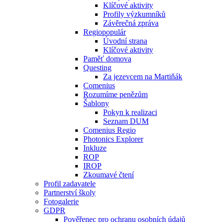
Klíčové aktivity
Profily výzkumníků
Závěrečná zpráva
Regiopopulár
Úvodní strana
Klíčové aktivity
Paměť domova
Questing
Za jezevcem na Martiňák
Comenius
Rozumíme penězům
Šablony
Pokyn k realizaci
Seznam DUM
Comenius Regio
Photonics Explorer
Inkluze
ROP
IROP
Zkoumavé čtení
Profil zadavatele
Partnerství školy
Fotogalerie
GDPR
Pověřenec pro ochranu osobních údajů