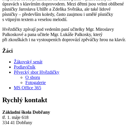
úpravách s klavírním doprovodem. Mezi dětmi jsou velmi oblíbené
písničky Jaroslava Uhlíře a Zdeňka Svěráka, ale také lidové
písničky – především koledy, často zaujmou i umělé písničky
s vtipným textem a veselou melodií.
Hvězdičky zpívají pod vedením paní učitelky Mgr. Miroslavy
Palkoskové a pana učitele Mgr. Lukáše Palkosky, který
při zkouškách i na vystoupeních doprovází zpěváčky hrou na klavír.
Žáci
Žákovský senát
Podlavičník
Pěvecký sbor Hvězdičky
O sboru
Fotogalerie
MS Office 365
Rychlý kontakt
Základní škola Dobřany
tř. 1. máje 618
334 41 Dobřany