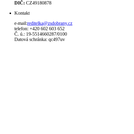
DIČ:
CZ49180878
Kontakt
e-mail:
reditelka@zsdobrany.cz
telefon: +420 602 603 652
Č. ú.: 19-5514660287/0100
Datová schránka: qc497uv