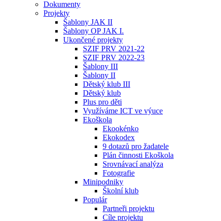
Dokumenty
Projekty
Šablony JAK II
Šablony OP JAK I.
Ukončené projekty
SZIF PRV 2021-22
SZIF PRV 2022-23
Šablony III
Šablony II
Dětský klub III
Dětský klub
Plus pro děti
Využíváme ICT ve výuce
Ekoškola
Ekookénko
Ekokodex
9 dotazů pro žadatele
Plán činnosti Ekoškola
Srovnávací analýza
Fotografie
Minipodniky
Školní klub
Populár
Partneři projektu
Cíle projektu