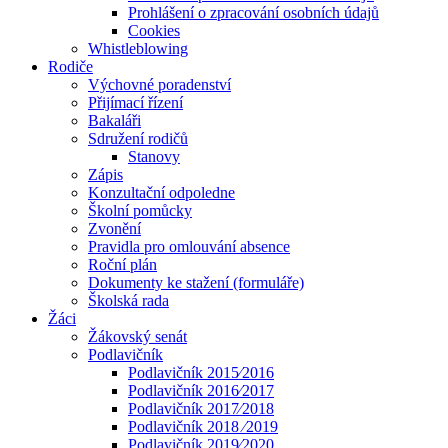
Prohlášení o zpracování osobních údajů
Cookies
Whistleblowing
Rodiče
Výchovné poradenství
Přijímací řízení
Bakaláři
Sdružení rodičů
Stanovy
Zápis
Konzultační odpoledne
Školní pomůcky
Zvonění
Pravidla pro omlouvání absence
Roční plán
Dokumenty ke stažení (formuláře)
Školská rada
Žáci
Žákovský senát
Podlavičník
Podlavičník 2015⁄2016
Podlavičník 2016⁄2017
Podlavičník 2017⁄2018
Podlavičník 2018 ⁄2019
Podlavičník 2019⁄2020