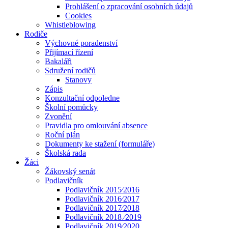
Prohlášení o zpracování osobních údajů
Cookies
Whistleblowing
Rodiče
Výchovné poradenství
Přijímací řízení
Bakaláři
Sdružení rodičů
Stanovy
Zápis
Konzultační odpoledne
Školní pomůcky
Zvonění
Pravidla pro omlouvání absence
Roční plán
Dokumenty ke stažení (formuláře)
Školská rada
Žáci
Žákovský senát
Podlavičník
Podlavičník 2015⁄2016
Podlavičník 2016⁄2017
Podlavičník 2017⁄2018
Podlavičník 2018 ⁄2019
Podlavičník 2019⁄2020