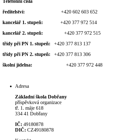
Telefonní čísla
ředitelství:
+420 602 603 652
kancelář 1. stupeň:
+420 377 972 514
kancelář 2. stupeň:
+420 377 972 515
třídy při PN 1. stupeň:
+420 377 813 137
třídy při PN 2. stupeň:
+420 377 813 306
školní jídelna:
+420 377 972 448
Adresa
Základní škola Dobřany
příspěvková organizace
tř. 1. máje 618
334 41 Dobřany
IČ:
49180878
DIČ:
CZ49180878