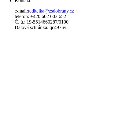
Kontakt
e-mail:
reditelka@zsdobrany.cz
telefon: +420 602 603 652
Č. ú.: 19-5514660287/0100
Datová schránka: qc497uv