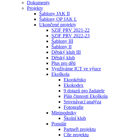
Dokumenty
Projekty
Šablony JAK II
Šablony OP JAK I.
Ukončené projekty
SZIF PRV 2021-22
SZIF PRV 2022-23
Šablony III
Šablony II
Dětský klub III
Dětský klub
Plus pro děti
Využíváme ICT ve výuce
Ekoškola
Ekookénko
Ekokodex
9 dotazů pro žadatele
Plán činnosti Ekoškola
Srovnávací analýza
Fotografie
Minipodniky
Školní klub
Populár
Partneři projektu
Cíle projektu