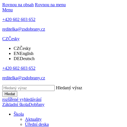
Rovnou na obsah
Rovnou na menu
Menu
+420 602 603 652
reditelka@zsdobrany.cz
CZ
Česky
CZ
Česky
EN
English
DE
Deutsch
+420 602 603 652
reditelka@zsdobrany.cz
Hledaný výraz
Hledat
rozšířené vyhledávání
Základní škola
Dobřany
Škola
Aktuality
Úřední deska