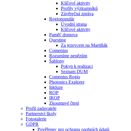
Klíčové aktivity
Profily výzkumníků
Závěrečná zpráva
Regiopopulár
Úvodní strana
Klíčové aktivity
Paměť domova
Questing
Za jezevcem na Martiňák
Comenius
Rozumíme penězům
Šablony
Pokyn k realizaci
Seznam DUM
Comenius Regio
Photonics Explorer
Inkluze
ROP
IROP
Zkoumavé čtení
Profil zadavatele
Partnerství školy
Fotogalerie
GDPR
Pověřenec pro ochranu osobních údajů